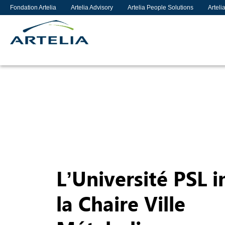
Fondation Artelia
Artelia Advisory
Artelia People Solutions
Arteli
L’Université PSL 
la Chaire Ville