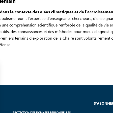
 demain
 dans le contexte des aléas climatiques et de l’accroissemen
tabolisme réunit l’expertise d’enseignants-chercheurs, d’enseigna
 à une compréhension scientifique renforcée de la qualité de vie en
s outils, des connaissances et des méthodes pour mieux diagnosti
premiers terrains d’exploration de la Chaire sont volontairement co
éfense.
S'ABONNER
PROTECTION DES DONNÉES PERSONNELLES