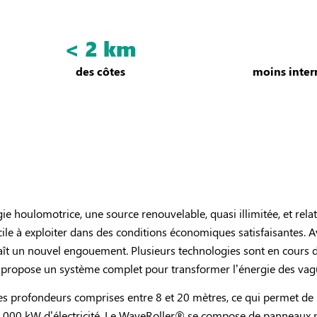
< 2 km
des côtes
moins interm
gie houlomotrice, une source renouvelable, quasi illimitée, et rel
cile à exploiter dans des conditions économiques satisfaisantes. A
naît un nouvel engouement. Plusieurs technologies sont en cours
i propose un système complet pour transformer l’énergie des vague
des profondeurs comprises entre 8 et 20 mètres, ce qui permet de l
 1 000 kW d’électricité. Le WaveRoller® se compose de panneaux m