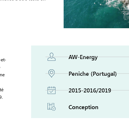
AW-Energy
-et-
e
Peniche (Portugal)
une
2015-2016/2019
té
9.
Conception