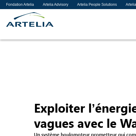
Fondation Artelia
Artelia Advisory
Artelia People Solutions
Arteli
Exploiter l’énergi
vagues avec le W
Un système houlomoteur prometteur qui comm