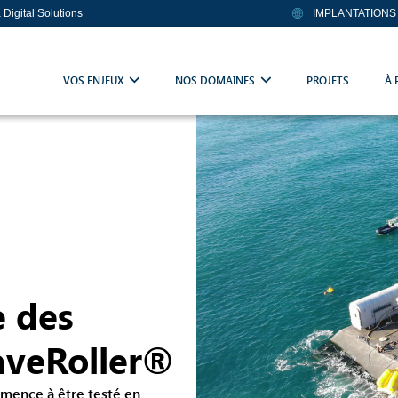
a Digital Solutions
IMPLANTATIONS
VOS ENJEUX
NOS DOMAINES
PROJETS
À 
e des
aveRoller®
ence à être testé en