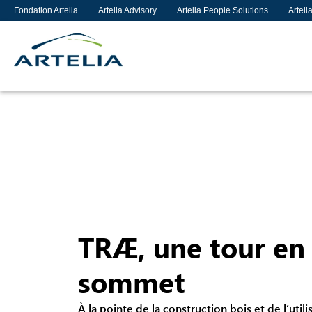
Fondation Artelia
Artelia Advisory
Artelia People Solutions
Arteli
TRÆ, une tour en 
sommet
À la pointe de la construction bois et de l’util