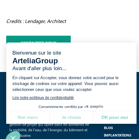
Credits : Lendager, Architect
CONTACTEZ-NOUS
VOS ENJEUX
PROJETS
International, indépendant et multidisciplinaire,
Artelia est un groupe de conseil, d’ingénierie et de
NOUS REJOINDRE
gestion de projet qui opère dans les domaines de
BLOG
la mobilité, de l’eau, de l’énergie, du bâtiment et
IMPLANTATIONS
de l’industrie.