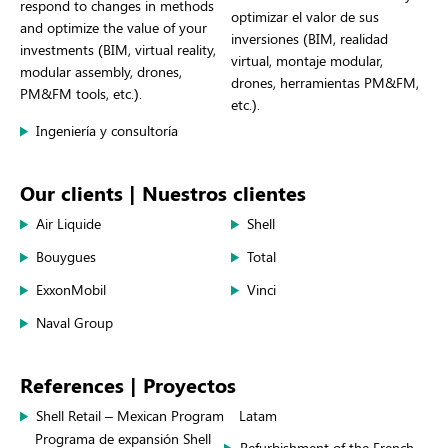
respond to changes in methods
optimizar el valor de sus
and optimize the value of your
inversiones (BIM, realidad
investments (BIM, virtual reality,
virtual, montaje modular,
modular assembly, drones,
drones, herramientas PM&FM,
PM&FM tools, etc.).
etc.).
Ingeniería y consultoría
Our clients | Nuestros clientes
Air Liquide
Shell
Bouygues
Total
ExxonMobil
Vinci
Naval Group
References | Proyectos
Shell Retail – Mexican Program
Latam
Programa de expansión Shell
Refurbishment of the French